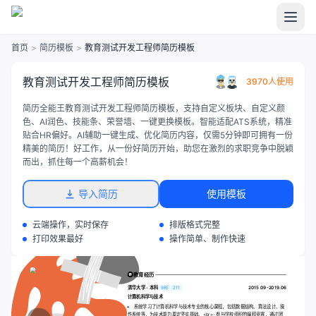
首页
>
简历模板
>
教育测试开发工程师简历模板
教育测试开发工程师简历模板
3970人使用
简历全能王教育测试开发工程师简历模板，支持自定义板块、自定义颜
色、AI润色、技能条、荣誉墙、一键更换模板。智能适配ATS系统，精准
贴合HR偏好。AI辅助一键生成、优化简历内容，仅需5分钟即可拥有一份
精美的简历！好工作，从一份好简历开始，助您在激烈的求职竞争中脱颖
而出，抓住每一个高薪机会！
导入简历
使用模板
云端操作，实时保存
排版格式完整
打印效果最好
操作简单、制作快速
教育经历
清华大学 - 本科
985
211
2015.09-2019.06
计算机科学与技术
系统学习了计算机科学与技术专业的核心课程，包括数据结构、算法设计、操
作系统等，为技术能力奠定坚实基础。
<br>
- 参与学校组织的编程竞赛，通过团