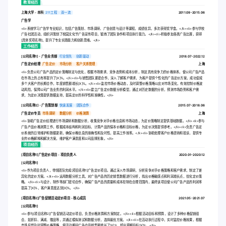
教育经历
上海大学 - 本科
211工程
双一流
2011.09-2015.06
广告学
<li>系统学习广告学专业知识，包括广告策划、市场调研、广告创意与设计等课程，成绩优异，多次获得奖学金。</li><li>参与学校
广告社团活动，组织并策划了校园文化节广告宣传项目，锻炼了团队协作和项目执行能力。</li><li>积极参加各类广告比赛，获得
[具体奖项名称]，提升了专业实践能力和创新思维。</li>
工作经历
[公司名称1] - 广告业务部
行业领先
创新驱动
2018.07-2022.12
广告定价经理
广告定价
市场分析
客户关系管理
上海
<li>负责公司广告产品的定价策略制定与优化，根据市场需求、竞争态势和成本分析，制定具有竞争力的价格体系，使公司广告产品
在市场上的占有率提升了[X]%。</li><li>与销售团队紧密合作，深入了解客户需求，为客户提供个性化的广告定价方案，成功促成
多个大客户的长期合作，年度销售额增长[X]%。</li><li>监控市场价格动态，及时调整价格策略以应对市场变化，有效控制价格波
动风险，保障公司广告业务的利润水平。</li><li>建立广告定价数据分析模型，通过对历史数据的分析，预测市场趋势和客户需
求，为定价决策提供数据支持，提高定价的科学性和准确性。</li>
[公司名称2] - 广告策划部
快速发展
团队合作
2015.07-2018.06
广告定价专员
市场调研
数据分析
价格测算
上海
<li>协助广告定价经理进行市场调研和数据分析，收集竞争对手价格信息和市场动态，为定价策略制定提供基础数据。</li><li>参与
广告产品价格测算工作，根据成本结构和利润目标，计算产品的保本价格和目标价格，为定价决策提供参考。</li><li>负责广告定
价系统的日常维护和数据更新，确保价格信息的准确性和及时性，提高工作效率。</li><li>协助处理客户价格咨询和投诉，提供专
业的价格解释和解决方案，维护客户满意度和公司品牌形象。</li>
项目经历
[项目名称1]广告定价项目 - 项目负责人
2020.01-2020.12
[公司名称1]
<li>作为项目负责人，带领团队完成[项目名称1]广告定价项目。通过深入市场调研，分析竞争对手价格策略和客户需求，制定了差
异化的定价方案。</li><li>运用数据分析工具，对广告产品的历史销售数据进行分析，找出价格敏感点和利润增长点，优化定价策
略。</li><li>与设计、制作等部门密切合作，确保广告产品的质量和成本控制在合理范围内，最终该项目使公司广告产品的利润率
提高了[X]%，客户满意度达到[X]%。</li>
[项目名称2]广告促销活动定价项目 - 核心成员
2021.05-2021.07
[公司名称1]
<li>参与[项目名称2]广告促销活动定价项目，负责价格测算和方案制定。</li><li>根据活动目标和预算，设计了多种价格促销组
合，如折扣、满减、赠品等，并通过模拟测试和数据分析，选择最优方案。</li><li>在活动执行过程中，实时监控价格效果，根据
市场反馈及时调整价格策略，使活动期间广告产品销售额增长了[X]%，超出预期目标[X]%。</li>