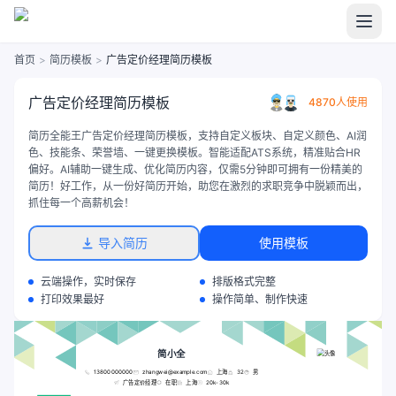
首页
>
简历模板
>
广告定价经理简历模板
广告定价经理简历模板
4870人使用
简历全能王广告定价经理简历模板，支持自定义板块、自定义颜色、AI润
色、技能条、荣誉墙、一键更换模板。智能适配ATS系统，精准贴合HR
偏好。AI辅助一键生成、优化简历内容，仅需5分钟即可拥有一份精美的
简历！好工作，从一份好简历开始，助您在激烈的求职竞争中脱颖而出，
抓住每一个高薪机会！
导入简历
使用模板
云端操作，实时保存
排版格式完整
打印效果最好
操作简单、制作快速
简小全
13800000000
zhangwei@example.com
上海
32
男
广告定价经理
在职
上海
20k-30k