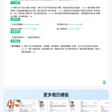
个人总结
<li>拥有[X]年广告定价领域工作经验，熟悉广告行业市场动态和定价策略，具备丰富的项目实战经验。</li><li>擅长数据分析和市
场调研，能够运用数据驱动定价决策，制定具有竞争力的价格方案。</li><li>具备良好的沟通协调能力和团队合作精神，能够与销
售、设计、制作等部门紧密合作，推动项目顺利实施。</li><li>具有较强的创新思维和问题解决能力，能够根据市场变化及时调整
定价策略，应对各种挑战。</li>
技能专长
广告定价策略制定
市场调研与分析
数据分析与建模
客户关系管理
荣誉奖项
[具体荣誉名称1]
[具体荣誉名称2]
其他信息
广告行业知识:
<li>熟悉广告行业的发展趋势、市场规模、竞争格局等，能够准确把握行业动态，为广告定价提供行业背景支持。
</li><li>了解广告制作流程、媒体资源特点等，能够综合考虑广告产品的制作成本、媒体投放效果等因素，制定合
理的价格策略。</li>
更多简历模板