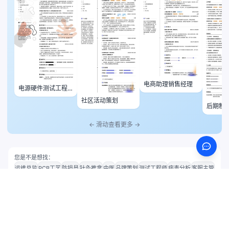
电商助理销售经理
电源硬件测试工程
师
社区活动策划
后期制
← 滑动查看更多 →
您是不是想找：
运维总监
PCB工艺
防损员
针灸推拿
中医
品牌策划
测试工程师
病毒分析
客服主管
材料工程师
模特
策略产品经理
©
2025-2026
简历全能王 www.jlqnw.com 版权所有
ICP备案号: 湘ICP备2025147437号-1
隐私政策
服务条款