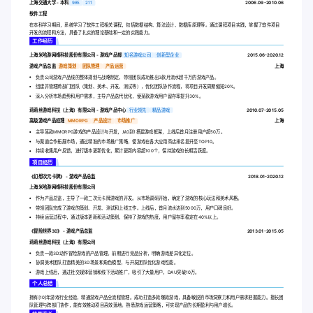
上海交通大学 - 本科
985
211
2006.09-2010.06
软件工程
在本科学习期间，系统学习了软件工程相关课程，包括数据结构、算法设计、数据库原理等。通过课程项目实践，掌握了软件项目
开发的流程和方法，具备了扎实的理论基础和一定的实践能力。
工作经历
上海米哈游网络科技股份有限公司 - 游戏产品部
知名游戏公司
创新型企业
2015.06-2020.12
游戏产品总监
游戏策划
团队管理
产品运营
上海
负责公司游戏产品线的整体规划与战略制定，带领团队成功推出3款月流水超千万的游戏产品。
组建并管理跨部门团队（策划、美术、开发、测试等），优化团队协作流程，将项目开发周期缩短20%。
深入分析市场趋势和用户需求，主导产品迭代优化，使某款游戏用户留存率提升30%。
莉莉丝游戏科技（上海）有限公司 - 游戏产品中心
行业领先
精品游戏
2010.07-2015.05
高级游戏产品经理
MMORPG
产品设计
市场推广
上海
主导某款MMORPG游戏的产品设计与开发，从0到1搭建游戏框架，上线后首月注册用户超50万。
与渠道合作拓展市场，通过精准的市场推广策略，使游戏在各大应用商店排名提升至TOP10。
持续收集用户反馈，进行版本更新优化，累计更新内容超100个，保持游戏的长期活跃度。
项目经历
《幻想次元卡牌》 - 游戏产品总监
2018.01-2020.12
上海米哈游网络科技股份有限公司
作为产品总监，主导了一款二次元卡牌游戏的开发。从市场调研开始，确定了游戏的核心玩法和美术风格。
带领团队完成了游戏的策划、开发、测试和上线工作。上线后，首月流水达到5000万，用户口碑良好。
持续运营过程中，通过版本更新和活动策划，保持了游戏的热度，用户留存率稳定在40%以上。
《冒险世界3D》 - 游戏产品总监
2013.01-2015.05
莉莉丝游戏科技（上海）有限公司
负责一款3D动作冒险游戏的产品管理。前期进行竞品分析，明确游戏差异化定位。
协调美术团队打造精美的3D场景和角色模型，与开发团队优化游戏性能。
游戏上线后，通过社交媒体营销和线下活动推广，吸引了大量用户，DAU突破10万。
个人总结
拥有[10]年游戏行业经验，精通游戏产品全流程管理。成功打造多款爆款游戏，具备敏锐的市场洞察力和用户需求把握能力。擅长团
队管理与跨部门协作，能有效推动项目高效落地。熟悉游戏运营策略，可实现产品的长期盈利与用户增长。