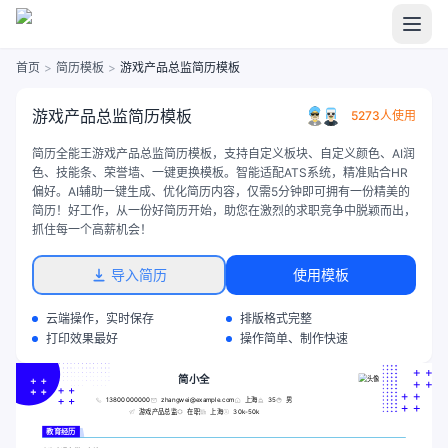
首页
>
简历模板
>
游戏产品总监简历模板
游戏产品总监简历模板
5273人使用
简历全能王游戏产品总监简历模板，支持自定义板块、自定义颜色、AI润
色、技能条、荣誉墙、一键更换模板。智能适配ATS系统，精准贴合HR
偏好。AI辅助一键生成、优化简历内容，仅需5分钟即可拥有一份精美的
简历！好工作，从一份好简历开始，助您在激烈的求职竞争中脱颖而出，
抓住每一个高薪机会！
导入简历
使用模板
云端操作，实时保存
排版格式完整
打印效果最好
操作简单、制作快速
简小全
13800000000
zhangwei@example.com
上海
35
男
游戏产品总监
在职
上海
30k-50k
教育经历