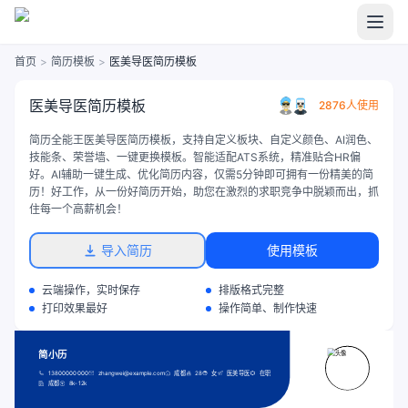
首页
>
简历模板
>
医美导医简历模板
医美导医简历模板
2876人使用
简历全能王医美导医简历模板，支持自定义板块、自定义颜色、AI润色、
技能条、荣誉墙、一键更换模板。智能适配ATS系统，精准贴合HR偏
好。AI辅助一键生成、优化简历内容，仅需5分钟即可拥有一份精美的简
历！好工作，从一份好简历开始，助您在激烈的求职竞争中脱颖而出，抓
住每一个高薪机会！
导入简历
使用模板
云端操作，实时保存
排版格式完整
打印效果最好
操作简单、制作快速
简小历
13800000000
zhangwei@example.com
成都
28
女
医美导医
在职
成都
8k-12k