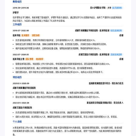
教育经历
2016.09-2019.06
四川护理职业学院 - 大专
医药类院校
护理学
在护理专业学习期间，系统掌握了基础医学、护理学等多方面知识，通过理论学习与实践操作结合，培养了严谨的专业态度和较强
的动手能力，为后续从事医美导医工作奠定了扎实的专业基础。
工作经历
2019.07-2022.06
成都华美紫馨医学美容医院 - 医美导医部
知名医美机构
医美导医
医美服务
流程协助
成都
负责接待医美顾客，热情引导顾客至相应科室，日均接待顾客[X]人次，顾客接待满意度达[X]%。
协助医生进行顾客咨询与沟通，准确记录顾客需求与问题，反馈至医生团队，共协助完成[X]例医美项目咨询。
维护医美区域环境整洁与秩序，定期检查设备设施，保障医美服务流程顺畅，降低顾客等待时间[X]%。
2022.07-2024.05
成都艺星医疗美容医院 - 医美导医部
连锁医美品牌
医美导医主管
团队管理
培训指导
成都
管理医美导医团队，制定团队工作计划与目标，带领团队完成月度顾客接待指标，团队接待顾客量同比增长[X]%。
优化医美导医服务流程，通过分析顾客反馈与数据，改进接待环节[X]处，提升顾客整体体验。
组织团队培训，提升导医专业知识与服务技能，团队成员考核通过率达[X]%，培养出[X]名优秀导医骨干。
项目经历
2020.03-2020.09
医美顾客满意度提升项目 - 项目执行成员
成都华美紫馨医学美容医院
参与医院医美顾客满意度提升项目，通过对[X]份顾客问卷分析，梳理出影响满意度的[X]大核心问题。
提出优化导医沟通话术、增加术后关怀回访等[X]项改进措施，实施后顾客满意度从[X]%提升至[X]%。
2023.05-2023.08
新医美项目导医服务筹备项目 - 项目负责人
成都艺星医疗美容医院
负责医院新医美项目导医服务筹备工作，制定导医培训方案，涵盖项目知识、接待流程等内容。
组织[X]场次培训，培训导医[X]人次，确保新医美项目上线时导医服务无缝衔接，项目上线首月接待顾客[X]人次，零投诉。
个人总结
从事医美导医工作[X]年，熟悉医美服务全流程，具备丰富的顾客接待与沟通经验。能高效管理导医团队，优化服务流程，曾成功提
升顾客满意度与团队业绩。具备较强的学习能力与应变能力，善于从顾客需求出发，提供个性化服务，为医美机构塑造良好服务形
象。