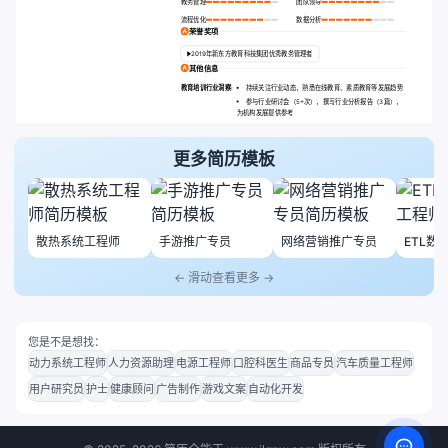
教务管理
团队领导
流程优化
数据分析
荣誉奖项
2019年新东方教育科技集团优秀教务管理者
其他信息
教育培训行业洞察
:
持续关注行业动态，熟悉在线教育、素质教育等发展趋势
参与行业研讨会（5+次），撰写行业分析报告（3篇），
为机构发展提供参考
更多简历模板
散热系统工程师
手游推广专员
网络营销推广专员
ETL数
← 滑动查看更多 →
您是不是想找：
动力系统工程师
人力资源助理
电源工程师
口腔科医生
商品专员
汽车质量工程师
用户研究员
护士
健康顾问
广告制作
游戏文案
自动化开发