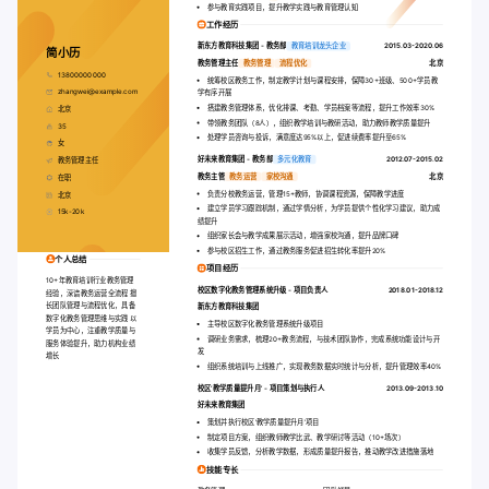
参与教育实践项目，提升教学实践与教育管理认知
工作经历
新东方教育科技集团
-
教务部
教育培训龙头企业
2015.03-2020.06
简小历
教务管理主任
教务管理
流程优化
北京
13800000000
统筹校区教务工作，制定教学计划与课程安排，保障30+班级、500+学员教
zhangwei@example.com
学有序开展
搭建教务管理体系，优化排课、考勤、学员档案等流程，提升工作效率30%
北京
带领教务团队（8人），组织教学培训与教研活动，助力教师教学质量提升
35
处理学员咨询与投诉，满意度达95%以上，促进续费率提升至65%
女
好未来教育集团
-
教务部
多元化教育
2012.07-2015.02
教务管理主任
教务主管
教务运营
家校沟通
北京
在职
负责分校教务运营，管理15+教师，协调课程资源，保障教学进度
北京
建立学员学习跟踪机制，通过学情分析，为学员提供个性化学习建议，助力成
15k-20k
绩提升
组织家长会与教学成果展示活动，增强家校沟通，提升品牌口碑
参与校区招生工作，通过教务服务促进招生转化率提升20%
个人总结
项目经历
10+年教育培训行业教务管理
校区数字化教务管理系统升级
-
项目负责人
2018.01-2018.12
经验，深谙教务运营全流程 擅
长团队管理与流程优化，具备
新东方教育科技集团
数字化教务管理思维与实践 以
主导校区数字化教务管理系统升级项目
学员为中心，注重教学质量与
调研业务需求，梳理20+教务流程，与技术团队协作，完成系统功能设计与开
服务体验提升，助力机构业绩
发
增长
组织系统培训与上线推广，实现教务数据实时统计与分析，提升管理效率40%
校区‘教学质量提升月’
-
项目策划与执行人
2013.09-2013.10
好未来教育集团
策划并执行校区‘教学质量提升月’项目
制定项目方案，组织教师教学比武、教学研讨等活动（10+场次）
收集学员反馈，分析教学数据，形成质量提升报告，推动教学改进措施落地
技能专长