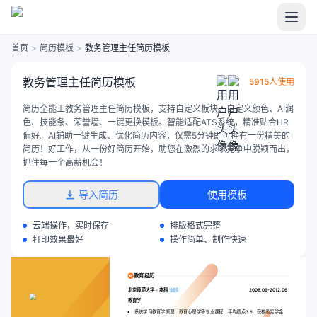
首页
>
简历模板
>
教务管理主任简历模板
教务管理主任简历模板
5915人使用
简历全能王教务管理主任简历模板，支持自定义板块、自定义颜色、AI润
色、技能条、荣誉墙、一键更换模板。智能适配ATS系统，精准贴合HR
偏好。AI辅助一键生成、优化简历内容，仅需5分钟即可拥有一份精美的
简历！好工作，从一份好简历开始，助您在激烈的求职竞争中脱颖而出，
抓住每一个高薪机会！
导入简历
使用模板
云端操作，实时保存
排版格式完整
打印效果最好
操作简单、制作快速
教育经历
北京师范大学
-
本科
985
2008.09-2012.06
教育学
系统学习教育学原理、教育心理学等专业课程，平均绩点3.8，获校级奖学金