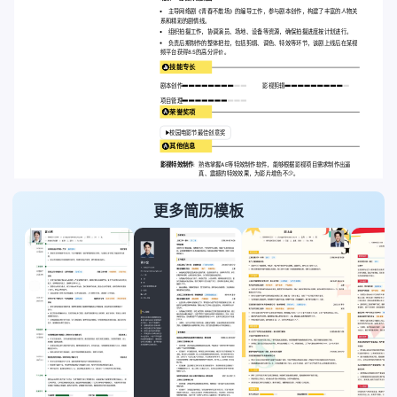
主导网络剧《青春不散场》的编导工作，参与剧本创作，构建了丰富的人物关
系和精彩的剧情线。
组织拍摄工作，协调演员、场地、设备等资源，确保拍摄进度按计划进行。
负责后期制作的整体把控，包括剪辑、调色、特效等环节，该剧上线后在某视
频平台获得8.5的高分评价。
技能专长
剧本创作
影视剪辑
项目管理
荣誉奖项
校园电影节最佳创意奖
其他信息
影视特效制作:
熟练掌握AE等特效制作软件，能够根据影视项目需求制作出逼
真、震撼的特效效果，为影片增色不少。
更多简历模板