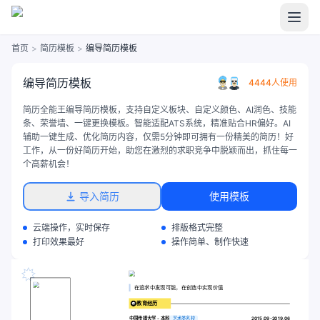
首页
>
简历模板
>
编导简历模板
编导简历模板
4444人使用
简历全能王编导简历模板，支持自定义板块、自定义颜色、AI润色、技能
条、荣誉墙、一键更换模板。智能适配ATS系统，精准贴合HR偏好。AI
辅助一键生成、优化简历内容，仅需5分钟即可拥有一份精美的简历！好
工作，从一份好简历开始，助您在激烈的求职竞争中脱颖而出，抓住每一
个高薪机会！
导入简历
使用模板
云端操作，实时保存
排版格式完整
打印效果最好
操作简单、制作快速
在追求中发现可能，在创造中实现价值
教育经历
中国传媒大学 - 本科
艺术类名校
2015.09-2019.06