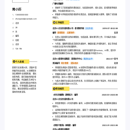
广播电视编导
系统学习了影视编导的理论知识，包括剧本创作、镜头语言、影视剪辑等相关
简小历
课程，专业成绩排名前10%。
积极参与学校组织的影视创作实践活动，如校园微电影大赛等，锻炼了实际操
13800000000
作能力。
zhangwei@example.com
工作经历
北京
28
北京XX文化传媒有限公司 - 影视制作部
文化传媒
2019.07-2022.06
女
编导
影视策划
后期制作
北京
编导
负责公司影视项目的前期策划，包括选题、脚本撰写等工作，平均每月完成2
个优质选题策划。
在职
与导演、摄像等团队成员密切沟通协作，确保拍摄工作顺利进行，曾主导完成
北京
10余部企业宣传片的拍摄制作。
12k-18k
对拍摄素材进行后期剪辑和包装，运用专业软件如Premiere、AE等，提升作
品的视觉效果和艺术水准，所制作的作品播放量平均提升30%。
北京XX影视传媒集团 - 影视创作中心
集团化运作
2022.07-至今
个人总结
资深编导
项目管理
团队培训
北京
带领团队承接大型影视项目，从创意构思到最终成片全程把控，成功完成5部
影视行业深耕[X]年，具备丰富
网络大电影的编导工作，项目平均预算超200万。
的编导实战经验，从前期策划
到后期制作全流程精通。 擅长
挖掘和培养新人编导，制定培训计划并定期开展技能培训，团队成员专业技能
创意构思，能打造独特的影视
提升明显，其中2人晋升为主编导。
叙事风格，作品兼具艺术性与
与各大视频平台建立良好合作关系，负责项目的上线推广和宣传，所负责项目
商业性。 良好的团队协作和沟
上线后点击量均突破1000万次。
通能力，可带领团队高效完成
项目经历
项目，推动影视项目从创意到
落地的完美呈现。
《时光的缝隙》剧情短片 - 编导
2020.03-2020.06
北京XX文化传媒有限公司
担任剧情短片《时光的缝隙》编导，从剧本打磨到演员选角、拍摄场地选取全
程参与。
运用独特的叙事手法和镜头语言，展现了一段跨越时空的爱情故事，影片在校
园电影节上获得“最佳创意奖”。
负责后期剪辑和音效制作，通过巧妙的剪辑节奏和音效搭配，增强了影片的情
感感染力。
《青春不散场》网络剧 - 编导
2023.01-2023.06
北京XX影视传媒集团