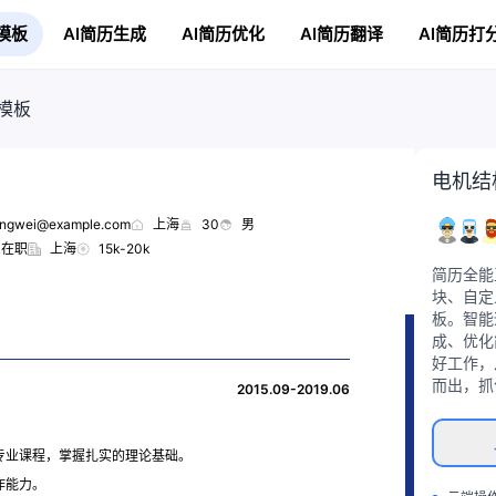
模板
AI简历生成
AI简历优化
AI简历翻译
AI简历打
模板
电机结
ngwei@example.com
上海
30
男
在职
上海
15k-20k
简历全能
块、自定
板。智能
成、优化
好工作，
而出，抓
2015.09-2019.06
专业课程，掌握扎实的理论基础。
作能力。