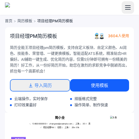
首页
>
简历模板
>
项目经理PM简历模板
项目经理PM简历模板
3604人使用
简历全能王项目经理pm简历模板，支持自定义板块、自定义颜色、AI润
色、技能条、荣誉墙、一键更换模板。智能适配ATS系统，精准贴合HR
偏好。AI辅助一键生成、优化简历内容，仅需5分钟即可拥有一份精美的
简历！好工作，从一份好简历开始，助您在激烈的求职竞争中脱颖而出，
抓住每一个高薪机会！
导入简历
使用模板
云端操作，实时保存
排版格式完整
打印效果最好
操作简单、制作快速
简小全
13800000000
zhangwei@example.com
上海
35
男
项目经理PM
在职
上海
25k-35k