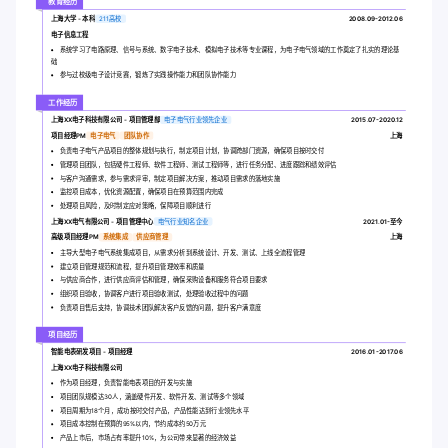
教育经历
上海大学 - 本科
211高校
2008.09-2012.06
电子信息工程
系统学习了电路原理、信号与系统、数字电子技术、模拟电子技术等专业课程，为电子电气领域的工作奠定了扎实的理论基
础
参与过校级电子设计竞赛，锻炼了实践操作能力和团队协作能力
工作经历
上海XX电子科技有限公司 - 项目管理部
电子电气行业领先企业
2015.07-2020.12
项目经理PM
电子电气
团队协作
上海
负责电子电气产品项目的整体规划与执行，制定项目计划，协调跨部门资源，确保项目按时交付
管理项目团队，包括硬件工程师、软件工程师、测试工程师等，进行任务分配、进度跟踪和绩效评估
与客户沟通需求，参与需求评审，制定项目解决方案，推动项目需求的落地实施
监控项目成本，优化资源配置，确保项目在预算范围内完成
处理项目风险，及时制定应对策略，保障项目顺利进行
上海XX电气有限公司 - 项目管理中心
电气行业知名企业
2021.01-至今
高级项目经理PM
系统集成
供应商管理
上海
主导大型电子电气系统集成项目，从需求分析到系统设计、开发、测试、上线全流程管理
建立项目管理规范和流程，提升项目管理效率和质量
与供应商合作，进行供应商评估和管理，确保采购设备和服务符合项目要求
组织项目验收，协调客户进行项目验收测试，处理验收过程中的问题
负责项目售后支持，协调技术团队解决客户反馈的问题，提升客户满意度
项目经历
智能电表研发项目 - 项目经理
2016.01-2017.06
上海XX电子科技有限公司
作为项目经理，负责智能电表项目的开发与实施
项目团队规模达30人，涵盖硬件开发、软件开发、测试等多个领域
项目周期为18个月，成功按时交付产品，产品性能达到行业领先水平
项目成本控制在预算的95%以内，节约成本约50万元
产品上市后，市场占有率提升10%，为公司带来显著的经济效益