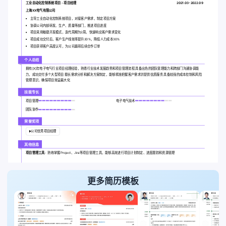
工业自动化控制系统项目 - 项目经理
2021.03-2022.09
上海XX电气有限公司
主导工业自动化控制系统项目，对接客户需求，制定项目方案
协调公司内部研发、生产、质量等部门，推进项目进度
项目采用敏捷开发模式，迭代周期为2周，快速响应客户需求变化
项目成功交付后，客户生产线效率提升20%，降低人力成本30%
项目获得客户高度认可，为公司赢得后续合作订单
个人总结
拥有[X]年电子电气行业项目经理经验，熟悉行业技术发展趋势和项目管理流程 具备出色的团队管理能力和跨部门沟通协调能
力，成功交付多个大型项目 擅长需求分析和解决方案制定，能够精准把握客户需求并提供优质服务 具备较强的成本控制和风险
管理意识，确保项目效益最大化
技能专长
项目管理
电子电气技术
团队协作
荣誉奖项
公司优秀项目经理
其他信息
项目管理工具:
熟练掌握Project、Jira等项目管理工具，能够高效进行项目计划制定、进度跟踪和资源管理
更多简历模板