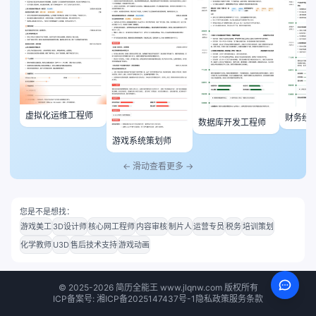
虚拟化运维工程师
财务经
数据库开发工程师
游戏系统策划师
← 滑动查看更多 →
您是不是想找：
游戏美工
3D设计师
核心网工程师
内容审核
制片人
运营专员
税务
培训策划
化学教师
U3D
售后技术支持
游戏动画
©
2025-2026
简历全能王 www.jlqnw.com 版权所有
ICP备案号: 湘ICP备2025147437号-1
隐私政策
服务条款