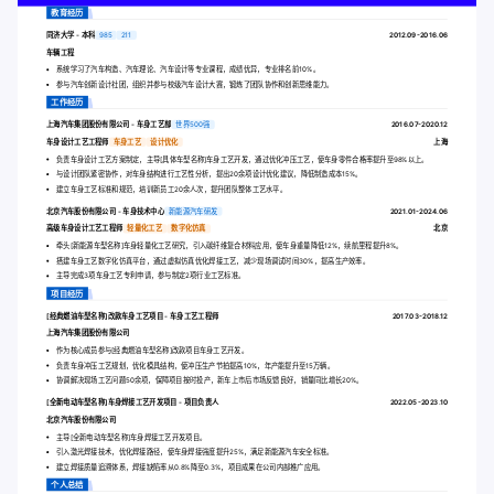
教育经历
同济大学 - 本科
985
211
2012.09-2016.06
车辆工程
系统学习了汽车构造、汽车理论、汽车设计等专业课程，成绩优异，专业排名前10%。
参与汽车创新设计社团，组织并参与校级汽车设计大赛，锻炼了团队协作和创新思维能力。
工作经历
上海汽车集团股份有限公司 - 车身工艺部
世界500强
2016.07-2020.12
车身设计工艺工程师
车身工艺
设计优化
上海
负责车身设计工艺方案制定，主导[具体车型名称]车身工艺开发，通过优化冲压工艺，使车身零件合格率提升至98%以上。
与设计团队紧密协作，对车身结构进行工艺性分析，提出20余项设计优化建议，降低制造成本15%。
建立车身工艺标准和规范，培训新员工20余人次，提升团队整体工艺水平。
北京汽车股份有限公司 - 车身技术中心
新能源汽车研发
2021.01-2024.06
高级车身设计工艺工程师
轻量化工艺
数字化仿真
北京
牵头[新能源车型名称]车身轻量化工艺研究，引入碳纤维复合材料应用，使车身重量降低12%，续航里程提升8%。
搭建车身工艺数字化仿真平台，通过虚拟仿真优化焊接工艺，减少现场调试时间30%，提高生产效率。
主导完成3项车身工艺专利申请，参与制定2项行业工艺标准。
项目经历
[经典燃油车型名称]改款车身工艺项目 - 车身工艺工程师
2017.03-2018.12
上海汽车集团股份有限公司
作为核心成员参与[经典燃油车型名称]改款项目车身工艺开发。
负责车身冲压工艺规划，优化模具结构，使冲压生产节拍提高10%，年产能提升至15万辆。
协调解决现场工艺问题50余项，保障项目按时投产，新车上市后市场反馈良好，销量同比增长20%。
[全新电动车型名称]车身焊接工艺开发项目 - 项目负责人
2022.05-2023.10
北京汽车股份有限公司
主导[全新电动车型名称]车身焊接工艺开发项目。
引入激光焊接技术，优化焊接路径，使车身焊接强度提升25%，满足新能源汽车安全标准。
建立焊接质量追溯体系，焊接缺陷率从0.8%降至0.3%，项目成果在公司内部推广应用。
个人总结