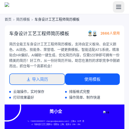
首页
>
简历模板
>
车身设计工艺工程师简历模板
车身设计工艺工程师简历模板
2666人使用
简历全能王车身设计工艺工程师简历模板，支持自定义板块、自定义颜
色、AI润色、技能条、荣誉墙、一键更换模板。智能适配ATS系统，精准
贴合HR偏好。AI辅助一键生成、优化简历内容，仅需5分钟即可拥有一份
精美的简历！好工作，从一份好简历开始，助您在激烈的求职竞争中脱颖
而出，抓住每一个高薪机会！
导入简历
使用模板
云端操作，实时保存
排版格式完整
打印效果最好
操作简单、制作快速
简小全
13800000000
zhangwei@example.com
上海
32
男
车身设计工艺工程师
在职
上海、北京
20k - 25k